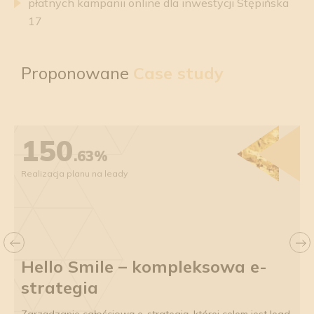
płatnych kampanii online dla inwestycji Stępińska
17
Proponowane
Case study
150
.63%
Realizacja planu na leady
w
Hello Smile – kompleksowa e-
strategia