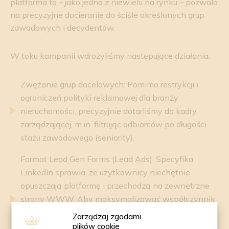
platforma ta – jako jedna z niewielu na rynku – pozwala
na precyzyjne docieranie do ściśle określonych grup
zawodowych i decydentów.
W toku kampanii wdrożyliśmy następujące działania:
Zwężanie grup docelowych: Pomimo restrykcji i
ograniczeń polityki reklamowej dla branży
nieruchomości, precyzyjnie dotarliśmy do kadry
zarządzającej, m.in. filtrując odbiorców po długości
stażu zawodowego (seniority).
Format Lead Gen Forms (Lead Ads): Specyfika
LinkedIn sprawia, że użytkownicy niechętnie
opuszczają platformę i przechodzą na zewnętrzne
strony WWW. Aby maksymalizować współczynnik
konwersji, skupiliśmy się na formularzach
Zarządzaj zgodami
wbudowanych bezpośrednio w ekosystem
plików cookie