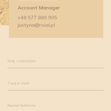
Account Manager
+48 577 889 905
justyna@roial.pl
Please
leave
Imię i nazwisko
this
field
empty.
Twój e-mail
Numer telefonu