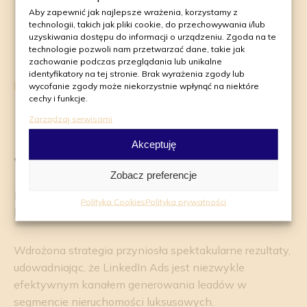
reklamowy LinkedIn.
Aby zapewnić jak najlepsze wrażenia, korzystamy z
technologii, takich jak pliki cookie, do przechowywania i/lub
uzyskiwania dostępu do informacji o urządzeniu. Zgoda na te
Długofalowa strategia (Always-On): Użytkownicy
technologie pozwoli nam przetwarzać dane, takie jak
odwiedzają LinkedIn rzadziej i w innych celach niż
zachowanie podczas przeglądania lub unikalne
identyfikatory na tej stronie. Brak wyrażenia zgody lub
media rozrywkowe (Meta). Z tego względu
wycofanie zgody może niekorzystnie wpłynąć na niektóre
postawiliśmy na stabilne, długookresowe działania,
cechy i funkcje.
dające algorytmom czas na dotarcie do właściwych
Zarządzaj serwisami
osób w optymalnym momencie.
Akceptuję
Wyniki i podsumowanie
Zobacz preferencje
Efekt dźwigni: Maksymalne wyniki przy minimalnym
Polityka Cookies
Polityka prywatności
budżecie
Wdrożona strategia przyniosła spektakularne rezultaty,
udowadniając, że LinkedIn Ads jest niezwykle
efektywnym kanałem generowania leadów w
segmencie nieruchomości luksusowych.