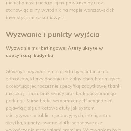
nieruchomości nadaje jej niepowtarzalny urok,
stanowiąc silny wyróżnik na mapie warszawskich
inwestycji mieszkaniowych.
Wyzwanie i punkty wyjścia
Wyzwanie marketingowe: Atuty ukryte w
specyfikacji budynku
Głównym wyzwaniem projektu było dotarcie do
odbiorców, którzy docenią unikalny charakter miejsca,
akceptując jednocześnie specyfikę zabytkowej tkanki
miejskiej – m.in. brak windy oraz brak podziemnego
parkingu. Mimo braku wspomnianych udogodnień
pojawiają się unikatowe atuty jak system
odczytywania tablic rejestracyjnych, inteligentna
skrytka, klimatyzowane klatki schodowe czy
wykończenie materiałami premium. Wyzwaniem było