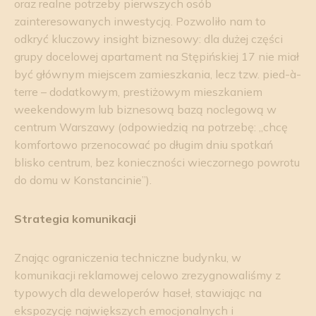
oraz realne potrzeby pierwszych osób
zainteresowanych inwestycją. Pozwoliło nam to
odkryć kluczowy insight biznesowy: dla dużej części
grupy docelowej apartament na Stępińskiej 17 nie miał
być głównym miejscem zamieszkania, lecz tzw. pied-à-
terre – dodatkowym, prestiżowym mieszkaniem
weekendowym lub biznesową bazą noclegową w
centrum Warszawy (odpowiedzią na potrzebę: „chcę
komfortowo przenocować po długim dniu spotkań
blisko centrum, bez konieczności wieczornego powrotu
do domu w Konstancinie”).
Strategia komunikacji
Znając ograniczenia techniczne budynku, w
komunikacji reklamowej celowo zrezygnowaliśmy z
typowych dla deweloperów haseł, stawiając na
ekspozycję największych emocjonalnych i