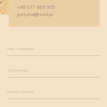
+48 577 889 905
justyna@roial.pl
Please
leave
Imię i nazwisko
this
field
empty.
Twój e-mail
Numer telefonu