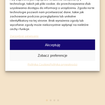
pozyskiwania jakościowych leadów
technologii, takich jak pliki cookie, do przechowywania i/lub
przyczyniła się do rozbudowy portfela
uzyskiwania dostępu do informacji o urządzeniu. Zgoda na te
Klientów naszej firmy. Doceniając
technologie pozwoli nam przetwarzać dane, takie jak
profesjonalizm agencji rekomendujemy
zachowanie podczas przeglądania lub unikalne
współpracę z Roial jako z rzetelnym,
identyfikatory na tej stronie. Brak wyrażenia zgody lub
zaangażowanym i doświadczonym
wycofanie zgody może niekorzystnie wpłynąć na niektóre
partnerem.
cechy i funkcje.
Zarządzaj serwisami
Aleksandra Woszczyk
Specjalista ds. marketingu
Akceptuję
Zobacz preferencje
Moovin Interiors
Polityka Cookies
Polityka prywatności