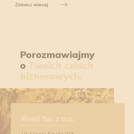
Zobacz wiecej
Porozmawiajmy
o
Twoich celach
biznesowych.
Roial Sp. z o.o.