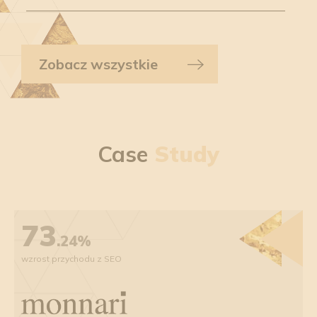
Zobacz wszystkie
Case
Study
73
.24%
wzrost przychodu z SEO