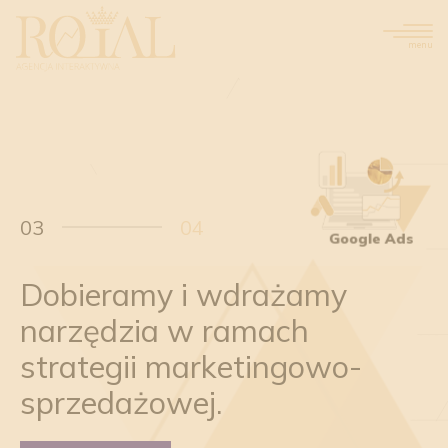
menu
03
04
Zakup mediów
Dobieramy i wdrażamy
O
Analizujemy środowisko
Wspólnie z Klientem
narzędzia w ramach
w
biznesowe Klienta.
wyznaczamy realne i
strategii marketingowo-
mierzalne cele
Napisz do nas
marketingowo-
sprzedażowej.
sprzedażowe.