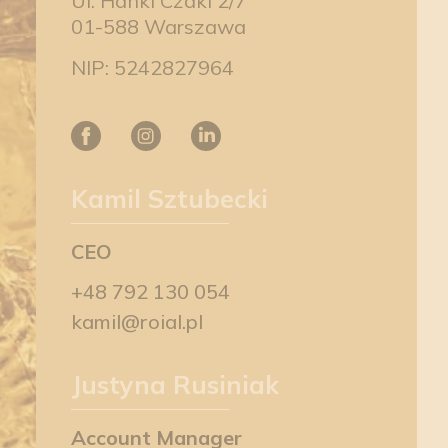
Ul. Hanki Czaki 2/7
01-588 Warszawa
NIP: 5242827964
Kamil Sztubecki
CEO
+48 792 130 054
kamil@roial.pl
Justyna Rusiniak
Account Manager