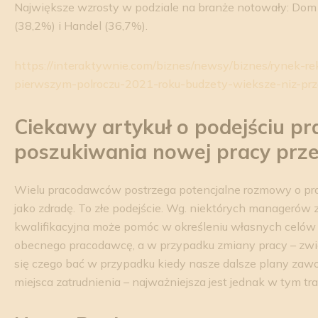
Największe wzrosty w podziale na branże notowały: Dom
(38,2%) i Handel (36,7%).
https://interaktywnie.com/biznes/newsy/biznes/rynek-
pierwszym-polroczu-2021-roku-budzety-wieksze-niz-p
Ciekawy artykuł o podejściu p
poszukiwania nowej pracy prz
Wielu pracodawców postrzega potencjalne rozmowy o pr
jako zdradę. To złe podejście. Wg. niektórych manageró
kwalifikacyjna może pomóc w określeniu własnych celó
obecnego pracodawcę, a w przypadku zmiany pracy – zwi
się czego bać w przypadku kiedy nasze dalsze plany za
miejsca zatrudnienia – najważniejsza jest jednak w tym tr