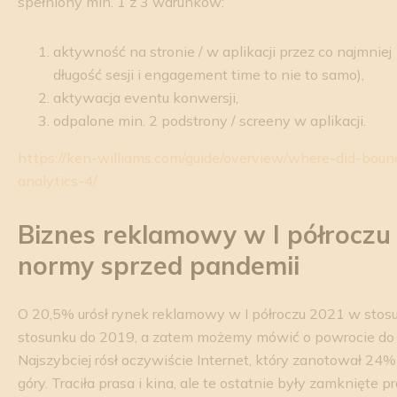
spełniony min. 1 z 3 warunków:
aktywność na stronie / w aplikacji przez co najmnie
długość sesji i engagement time to nie to samo),
aktywacja eventu konwersji,
odpalone min. 2 podstrony / screeny w aplikacji.
https://ken-williams.com/guide/overview/where-did-boun
analytics-4/
Biznes reklamowy w I półroczu
normy sprzed pandemii
O 20,5% urósł rynek reklamowy w I półroczu 2021 w stos
stosunku do 2019, a zatem możemy mówić o powrocie do
Najszybciej rósł oczywiście Internet, który zanotował 24%
góry. Traciła prasa i kina, ale te ostatnie były zamknięte 