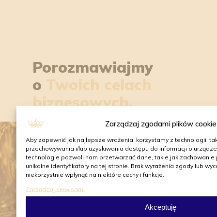
Porozmawiajmy
o
Twoich celach
biznesowych.
Zarządzaj zgodami plików cookie
Aby zapewnić jak najlepsze wrażenia, korzystamy z technologii, taki
przechowywania i/lub uzyskiwania dostępu do informacji o urządze
technologie pozwoli nam przetwarzać dane, takie jak zachowanie
unikalne identyfikatory na tej stronie. Brak wyrażenia zgody lub w
Roial Sp. z o.o.
niekorzystnie wpłynąć na niektóre cechy i funkcje.
Zarządzaj serwisami
Ul. Hanki Czaki 2/7
01-588 Warszawa
Akceptuję