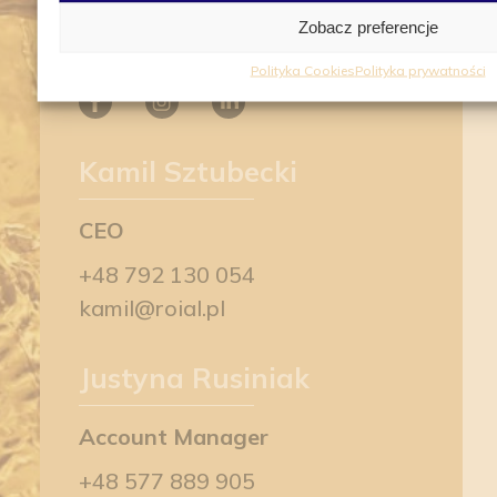
NIP: 5242827964
Zobacz preferencje
Polityka Cookies
Polityka prywatności
Kamil Sztubecki
CEO
+48 792 130 054
kamil@roial.pl
Justyna Rusiniak
Account Manager
+48 577 889 905