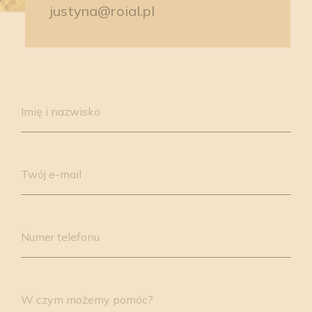
justyna@roial.pl
Please
leave
Imię i nazwisko
this
field
empty.
Twój e-mail
Numer telefonu
W czym możemy pomóc?