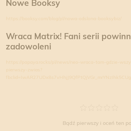
Nowe
Booksy
https://booksy.com/blog/pl/nowa-odslona-booksybiz/
Wraca Matrix! Fani serii powinn
zadowoleni
https://papaya.rocks/pl/news/neo-wraca-tam-gdzie-wszys
pierwszy-zwias?
fbclid=IwAR27UDx8s7vHhjJ9QfPtQjVGr_mrYNzIhk5C
Bądź pierwszy i oceń ten po