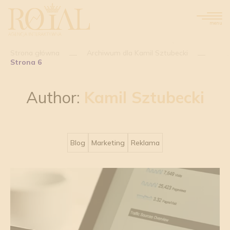
menu
Strona główna
Archiwum dla Kamil Sztubecki
Strona 6
Author:
Kamil Sztubecki
Blog
Marketing
Reklama