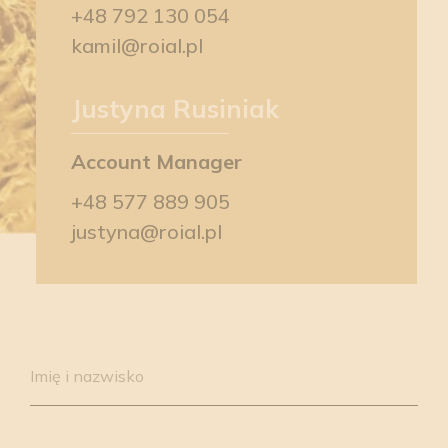
+48 792 130 054
kamil@roial.pl
Justyna Rusiniak
Account Manager
+48 577 889 905
justyna@roial.pl
Please
leave
Imię i nazwisko
this
field
empty.