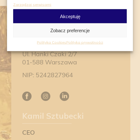
Zarządzaj serwisami
Akceptuję
Zobacz preferencje
Roial Sp. z o.o.
Polityka Cookies
Polityka prywatności
Ul. Hanki Czaki 2/7
01-588 Warszawa
NIP: 5242827964
Kamil Sztubecki
CEO