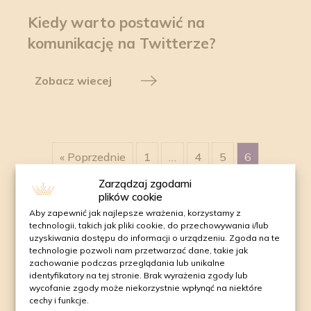
Kiedy warto postawić na
komunikację na Twitterze?
Zobacz wiecej
« Poprzednie
1
…
4
5
6
Zarządzaj zgodami
plików cookie
Aby zapewnić jak najlepsze wrażenia, korzystamy z
technologii, takich jak pliki cookie, do przechowywania i/lub
Porozmawiajmy
uzyskiwania dostępu do informacji o urządzeniu. Zgoda na te
technologie pozwoli nam przetwarzać dane, takie jak
o
Twoich celach
zachowanie podczas przeglądania lub unikalne
identyfikatory na tej stronie. Brak wyrażenia zgody lub
biznesowych.
wycofanie zgody może niekorzystnie wpłynąć na niektóre
cechy i funkcje.