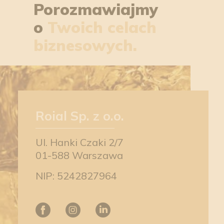
Porozmawiajmy
o
Twoich celach
biznesowych.
Roial Sp. z o.o.
Ul. Hanki Czaki 2/7
01-588 Warszawa
NIP: 5242827964