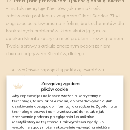
12.
Pracuj nad procedurami i jakością obsługi Klienta
– nic tak nie irytuje Klientów, jak niemożność
załatwienia problemu z zespołem Client Service. Zbyt
długi czas oczekiwania na infolinii, brak schematów dla
konkretnych problemów, które skutkują tym, że
opiekun Klienta zaczyna mieć problem z rozwiązaniem
Twojej sprawy skutkują znacznym pogorszeniem
churnu i odpływem Klientów, dlatego:
właściwie zaprojektuj politykę zwrotów i
reklamacji – procedury muszą być przejrzyste, a
Zarządzaj zgodami
czas ich realizacji – maksymalnie skrócony
plików cookie
stwórz SOP (Standard operating procedures) i
Aby zapewnić jak najlepsze wrażenia, korzystamy z
ćwicz go z zespołem obsługi Klienta
technologii, takich jak pliki cookie, do przechowywania i/lub
uzyskiwania dostępu do informacji o urządzeniu. Zgoda na te
optymalizuj na bieżąco całościowy UX związany
technologie pozwoli nam przetwarzać dane, takie jak
z obsługą Klienta (FAQ, chat, prezentacja
zachowanie podczas przeglądania lub unikalne
procedur)
identyfikatory na tej stronie. Brak wyrażenia zgody lub
wycofanie zgody może niekorzystnie wpłynąć na niektóre
zainwestuj czas w przygotowanie dobrego