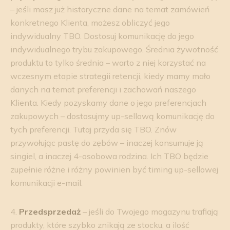
– jeśli masz już historyczne dane na temat zamówień
konkretnego Klienta, możesz obliczyć jego
indywidualny TBO. Dostosuj komunikację do jego
indywidualnego trybu zakupowego. Średnia żywotność
produktu to tylko średnia – warto z niej korzystać na
wczesnym etapie strategii retencji, kiedy mamy mało
danych na temat preferencji i zachowań naszego
Klienta. Kiedy pozyskamy dane o jego preferencjach
zakupowych – dostosujmy up-sellową komunikację do
tych preferencji. Tutaj przyda się TBO. Znów
przywołując pastę do zębów – inaczej konsumuje ją
singiel, a inaczej 4-osobowa rodzina. Ich TBO będzie
zupełnie różne i różny powinien być timing up-sellowej
komunikacji e-mail.
4.
Przedsprzedaż
– jeśli do Twojego magazynu trafiają
produkty, które szybko znikają ze stocku, a ilość