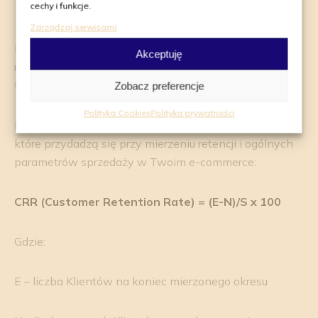
cechy i funkcje.
repozytorium FAQ
Zarządzaj serwisami
Elementów optymalizacyjnych, które poprawią Twoją
Akceptuję
retencję jest znacznie więcej –wymieniliśmy po krótce
te najważniejsze.
Zobacz preferencje
Polityka Cookies
Polityka prywatności
Na koniec jeszcze
krótka ściąga z wzorów i definicji
,
które przydadzą się przy mierzeniu retencji i ogólnych
parametrów sprzedaży w Twoim e-commerce:
CRR (Customer Retention Rate) = (E-N)/S x 100
Gdzie:
E – liczba Klientów na koniec mierzonego okresu