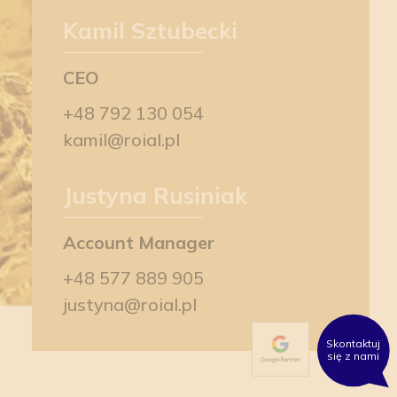
Kamil Sztubecki
CEO
+48 792 130 054
kamil@roial.pl
Justyna Rusiniak
Account Manager
+48 577 889 905
justyna@roial.pl
Skontaktuj
się z nami
Please