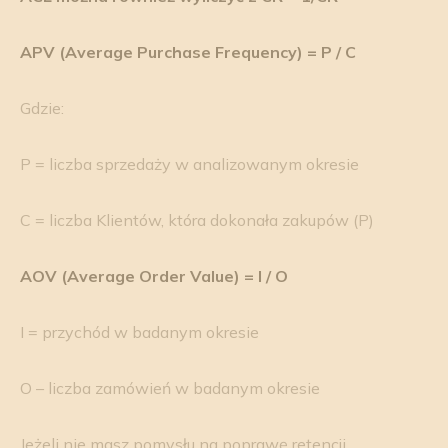
APV (Average Purchase Frequency) = P / C
Gdzie:
P = liczba sprzedaży w analizowanym okresie
C = liczba Klientów, która dokonała zakupów (P)
AOV (Average Order Value) = I / O
I = przychód w badanym okresie
O – liczba zamówień w badanym okresie
Jeżeli nie masz pomysłu na poprawę retencji