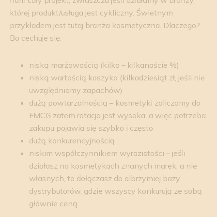
nam cały projekt, zwłaszcza jeśli działamy w branży,
której produkt/usługa jest cykliczny. Świetnym
przykładem jest tutaj branża kosmetyczna. Dlaczego?
Bo cechuje się:
niską marżowością (kilka – kilkanaście %)
niską wartością koszyka (kilkadziesiąt zł, jeśli nie
uwzględniamy zapachów)
dużą powtarzalnością – kosmetyki zaliczamy do
FMCG zatem rotacja jest wysoka, a więc potrzeba
zakupu pojawia się szybko i często
dużą konkurencyjnością
niskim współczynnikiem wyrazistości – jeśli
działasz na kosmetykach znanych marek, a nie
własnych, to dołączasz do olbrzymiej bazy
dystrybutorów, gdzie wszyscy konkurują ze sobą
głównie ceną