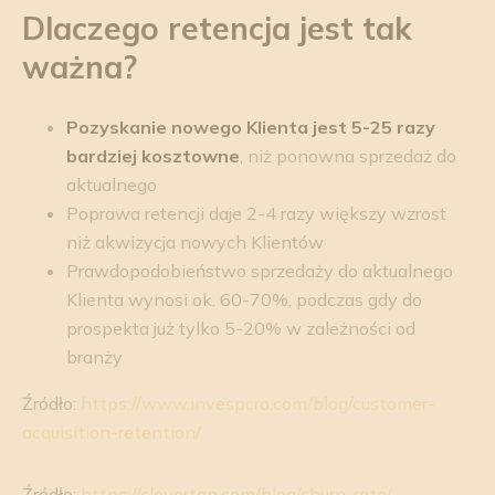
Dlaczego retencja jest tak
ważna?
Pozyskanie nowego Klienta jest 5-25 razy
bardziej kosztowne
, niż ponowna sprzedaż do
aktualnego
Poprawa retencji daje 2-4 razy większy wzrost
niż akwizycja nowych Klientów
Prawdopodobieństwo sprzedaży do aktualnego
Klienta wynosi ok. 60-70%, podczas gdy do
prospekta już tylko 5-20% w zależności od
branży
Źródło:
https://www.invespcro.com/blog/customer-
acquisition-retention/
Źródło:
https://clevertap.com/blog/churn-rate/