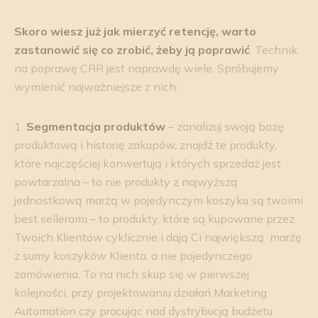
Skoro wiesz już jak mierzyć retencję, warto
zastanowić się co zrobić, żeby ją poprawić
. Technik
na poprawę CRR jest naprawdę wiele. Spróbujemy
wymienić najważniejsze z nich:
1.
Segmentacja produktów
– zanalizuj swoją bazę
produktową i historię zakupów, znajdź te produkty,
które najczęściej konwertują i których sprzedaż jest
powtarzalna – to nie produkty z najwyższą
jednostkową marżą w pojedynczym koszyku są twoimi
best sellerami – to produkty, które są kupowane przez
Twoich Klientów cyklicznie i dają Ci największą marżę
z sumy koszyków Klienta, a nie pojedynczego
zamówienia. To na nich skup się w pierwszej
kolejności, przy projektowaniu działań Marketing
Automation czy pracując nad dystrybucją budżetu