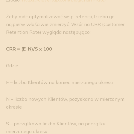
Żeby móc optymalizować wsp. retencji, trzeba go
najpierw właściwie zmierzyć. Wzór na CRR (Customer
Retention Rate) wygląda następująco:
CRR = (E-N)/S x 100
Gdzie:
E – liczba Klientów na koniec mierzonego okresu
N – liczba nowych Klientów, pozyskana w mierzonym
okresie
S – początkowa liczba Klientów, na początku
mierzonego okresu