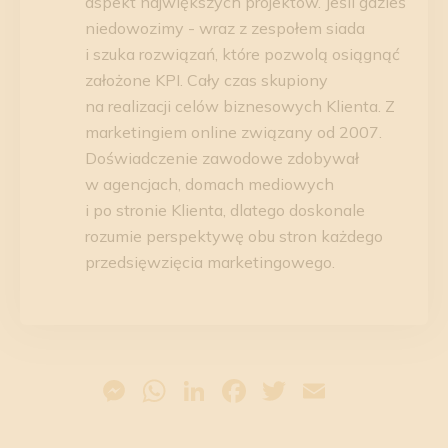
aspekt największych projektów. Jeśli gdzieś
niedowozimy - wraz z zespołem siada
i szuka rozwiązań, które pozwolą osiągnąć
założone KPI. Cały czas skupiony
na realizacji celów biznesowych Klienta. Z
marketingiem online związany od 2007.
Doświadczenie zawodowe zdobywał
w agencjach, domach mediowych
i po stronie Klienta, dlatego doskonale
rozumie perspektywę obu stron każdego
przedsięwzięcia marketingowego.
Messenger
WhatsApp
LinkedIn
Facebook
Twitter
Email