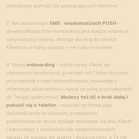
prawdziwą wartość dla powracających Klientów.
7. Nie zapominaj o
SMS
i
wiadomościach PUSH
–
dywersyfikacja form komunikacji jest bardzo ważna w
optymalizacji retencji, dlatego docieraj do swoich
Klientów w różny sposób – nie tylko e-mailem.
8. Stosuj
onboarding
– każdy nowy Klient, po
pierwszym zamówieniu, powinien od Ciebie otrzymać
przynajmniej e-mail onboardingowy, zawierający
informacje, jakie wartości niesie za sobą przynależność
do Twojej społeczności.
Możesz też iść o krok dalej i
pokusić się o telefon
– wywiad na temat jego
doświadczenia ze sklepem, a następnie
przedstawienie mu co zyskuje rejestrując się jako Klient
/ korzystając z możliwości dla zarejestrowanych
sprawi, że poczuje się ważny i dopieszczony, a Ty nie