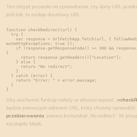
Ten skrypt pozwala na sprawdzenie, czy dany URL przekie
jeśli tak, to podaje docelowy URL.
function checkRedirect(url) {

  try {

    var response = UrlFetchApp.fetch(url, { followRedirects: false, 
muteHttpExceptions: true });

    if (response.getResponseCode() >= 300 && response.getResponseCode() < 400) 
{

      return response.getHeaders()["Location"];

    } else {

      return "No redirect";

    }

  } catch (error) {

    return "Error: " + error.message;

  }

Aby uruchomić funkcję należy w arkuszu wpisać „
=checkR
będzie pierwszym adresem URL, który chcemy sprawdzić
przekierowania
, zwraca komunikat „No redirect”. W przy
szczegóły błędu.