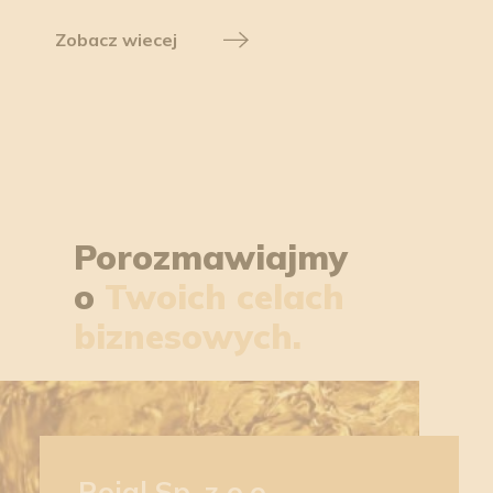
Zobacz wiecej
Porozmawiajmy
o
Twoich celach
biznesowych.
Roial Sp. z o.o.