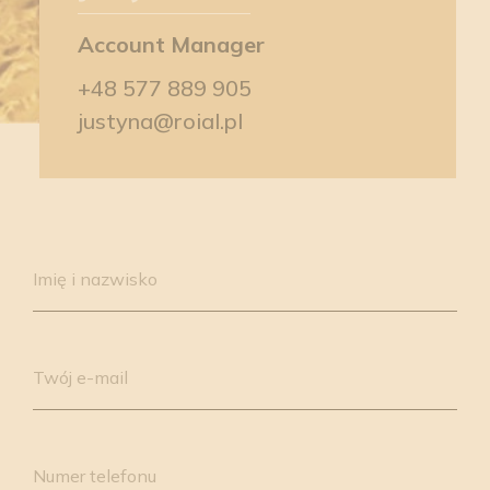
Account Manager
+48 577 889 905
justyna@roial.pl
Please
leave
Imię i nazwisko
this
field
empty.
Twój e-mail
Numer telefonu