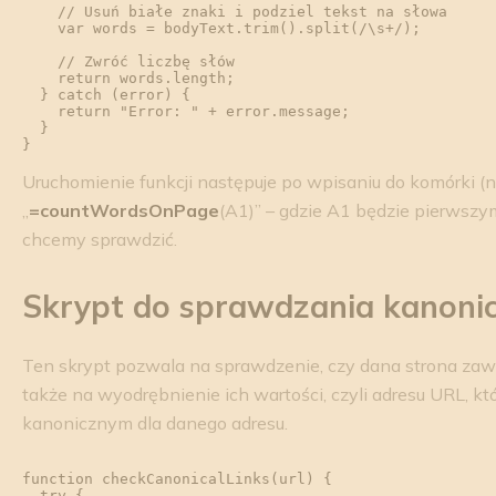
    // Usuń białe znaki i podziel tekst na słowa

    var words = bodyText.trim().split(/\s+/);

    // Zwróć liczbę słów

    return words.length;

  } catch (error) {

    return "Error: " + error.message;

  }

}
Uruchomienie funkcji następuje po wpisaniu do komórki (n
„
=countWordsOnPage
(A1)” – gdzie A1 będzie pierwszy
chcemy sprawdzić.
Skrypt do sprawdzania kanoni
Ten skrypt pozwala na sprawdzenie, czy dana strona zawie
także na wyodrębnienie ich wartości, czyli adresu URL, któ
kanonicznym dla danego adresu.
function checkCanonicalLinks(url) {

  try {
