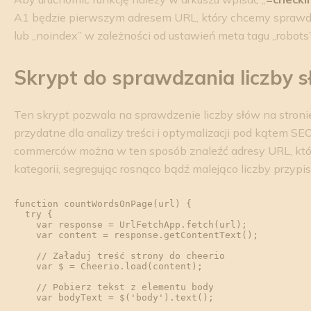
A1 będzie pierwszym adresem URL, który chcemy sprawdzi
lub „noindex” w zależności od ustawień meta tagu „robots”
Skrypt do sprawdzania liczby s
Ten skrypt pozwala na sprawdzenie liczby słów na stroni
przydatne dla analizy treści i optymalizacji pod kątem S
commerców można w ten sposób znaleźć adresy URL, któr
kategorii, segregując rosnąco bądź malejąco liczby przyp
function countWordsOnPage(url) {

  try {

    var response = UrlFetchApp.fetch(url);

    var content = response.getContentText();

    // Załaduj treść strony do cheerio

    var $ = Cheerio.load(content);

    // Pobierz tekst z elementu body

    var bodyText = $('body').text();
