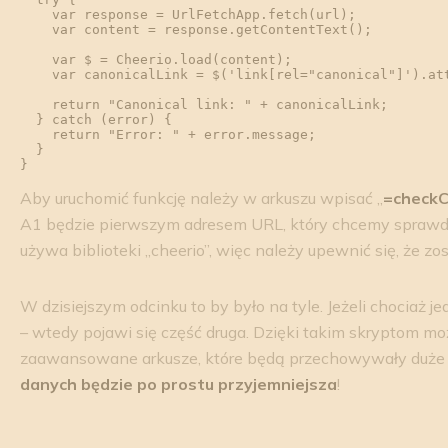
    var response = UrlFetchApp.fetch(url);

    var content = response.getContentText();

    var $ = Cheerio.load(content);

    var canonicalLink = $('link[rel="canonical"]').attr('href') || 'Not found';

    return "Canonical link: " + canonicalLink;

  } catch (error) {

    return "Error: " + error.message;

  }

Aby uruchomić funkcję należy w arkuszu wpisać „
=checkC
A1 będzie pierwszym adresem URL, który chcemy sprawdz
używa biblioteki „cheerio”, więc należy upewnić się, że zo
W dzisiejszym odcinku to by było na tyle. Jeżeli chociaż j
– wtedy pojawi się część druga. Dzięki takim skryptom m
zaawansowane arkusze, które będą przechowywały duże il
danych będzie po prostu przyjemniejsza
!