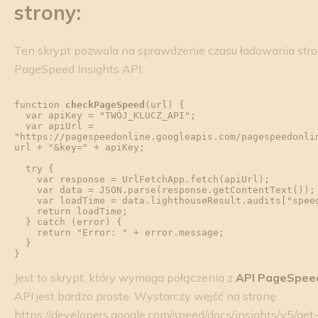
strony:
Ten skrypt pozwala na sprawdzenie czasu ładowania stron
PageSpeed Insights API.
function 
checkPageSpeed
(url) {

  var apiKey = "TWÓJ_KLUCZ_API";

  var apiUrl = 
"https://pagespeedonline.googleapis.com/pagespeedonlin
url + "&key=" + apiKey;

  try {

    var response = UrlFetchApp.fetch(apiUrl);

    var data = JSON.parse(response.getContentText());

    var loadTime = data.lighthouseResult.audits["speed-index"].displayValue;

    return loadTime;

  } catch (error) {

    return "Error: " + error.message;

  }

Jest to skrypt, który wymaga połączenia z
API PageSpeed
API jest bardzo proste. Wystarczy wejść na stronę
https://developers.google.com/speed/docs/insights/v5/get-