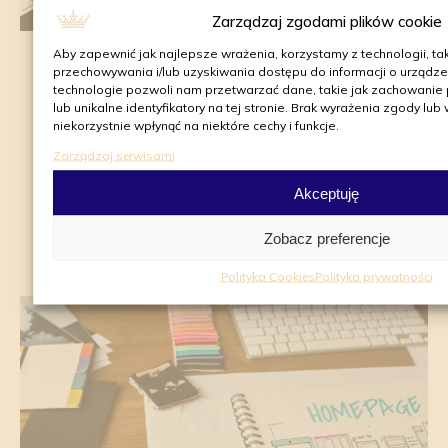
Zarządzaj zgodami plików cookie
Aby zapewnić jak najlepsze wrażenia, korzystamy z technologii, takic
Publikacja: 16.09.2021
przechowywania i/lub uzyskiwania dostępu do informacji o urządze
technologie pozwoli nam przetwarzać dane, takie jak zachowanie
lub unikalne identyfikatory na tej stronie. Brak wyrażenia zgody l
Czym jest content marketing i jakie
niekorzystnie wpłynąć na niektóre cechy i funkcje.
Zarządzaj serwisami
przynosi korzyści?
Akceptuję
Zobacz wiecej
Zobacz preferencje
Polityka Cookies
Polityka prywatności