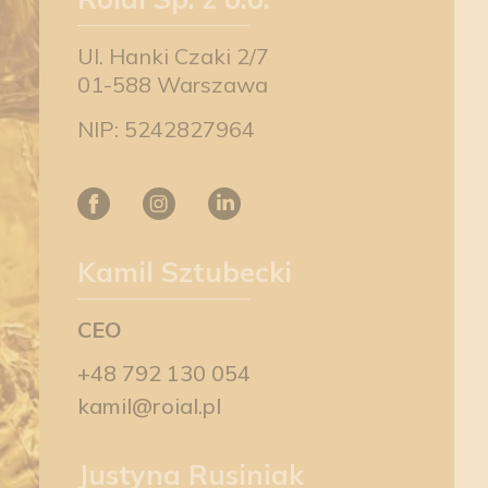
Ul. Hanki Czaki 2/7
01-588 Warszawa
NIP: 5242827964
Kamil Sztubecki
CEO
+48 792 130 054
kamil@roial.pl
Justyna Rusiniak