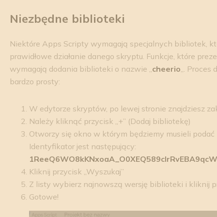
Niezbędne biblioteki
Niektóre Apps Scripty wymagają specjalnych bibliotek, k
prawidłowe działanie danego skryptu. Funkcje, które prez
wymagają dodania biblioteki o nazwie „
cheerio
„. Proces 
bardzo prosty:
W edytorze skryptów, po lewej stronie znajdziesz zak
Należy kliknąć przycisk „+” (Dodaj bibliotekę)
Otworzy się okno w którym będziemy musieli podać ID
Identyfikator jest następujący:
1ReeQ6WO8kKNxoaA_O0XEQ589cIrRvEBA9qcW
Kliknij przycisk „Wyszukaj”
Z listy wybierz najnowszą wersję biblioteki i kliknij p
Gotowe!