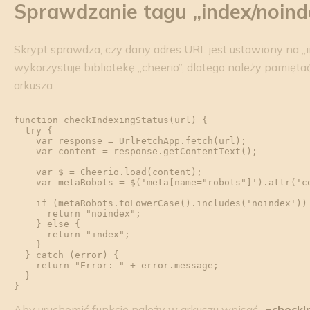
Sprawdzanie tagu „index/noind
Skrypt sprawdza, czy dany adres URL jest ustawiony na „i
wykorzystuje bibliotekę „cheerio”, dlatego należy pamięta
arkusza.
function checkIndexingStatus(url) {

  try {

    var response = UrlFetchApp.fetch(url);

    var content = response.getContentText();

    var $ = Cheerio.load(content);

    var metaRobots = $('meta[name="robots"]').attr('content') || '';

    if (metaRobots.toLowerCase().includes('noindex')) {

      return "noindex";

    } else {

      return "index";

    }

  } catch (error) {

    return "Error: " + error.message;

  }

Aby uruchomić funkcję należy w arkuszu wpisać „
=checkI