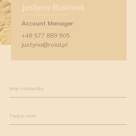
Justyna Rusiniak
Account Manager
+48 577 889 905
justyna@roial.pl
Please
leave
Imię i nazwisko
this
field
empty.
Twój e-mail