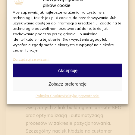
plików cookie
Aby zapewnić jak najlepsze wrażenia, korzystamy z
technologii, takich jak pliki cookie, do przechowywania i/lub
uzyskiwania dostępu do informacji o urządzeniu. Zgoda na te
Daniel Badowski
technologie pozwoli nam przetwarzać dane, takie jak
zachowanie podczas przeglądania lub unikalne
identyfikatory na tej stronie. Brak wyrażenia zgody lub
Specjalista SEO, w agencji od 3 lat.
wycofanie zgody może niekorzystnie wpłynąć na niektóre
cechy i funkcje.
Na co dzień zajmuje się tworzeniem
Zarządzaj serwisami
oraz przekładaniem strategii
pozycjonowania na realne wyniki.
Akceptuję
Wyznawca holistycznego SEO - zakłada,
że każdy element optymalizacji musi
Zobacz preferencje
odpowiednio zgrywać się ze sobą.
Polityka Cookies
Polityka prywatności
Specjalizuje się w zagadnieniach
związanych z link buildingiem, on-site SEO
oraz optymalizacją i automatyzacją
procesów w zakresie pozycjonowania.
Szczególny nacisk kładzie na customer