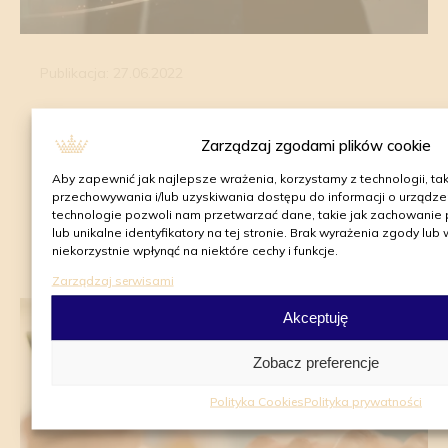
Publikacja: 27.06.2022
Jak wypromować sklep bez dużego
Zarządzaj zgodami plików cookie
budżetu?
Aby zapewnić jak najlepsze wrażenia, korzystamy z technologii, takic
przechowywania i/lub uzyskiwania dostępu do informacji o urządze
technologie pozwoli nam przetwarzać dane, takie jak zachowanie
Zobacz wiecej
lub unikalne identyfikatory na tej stronie. Brak wyrażenia zgody l
niekorzystnie wpłynąć na niektóre cechy i funkcje.
Zarządzaj serwisami
Akceptuję
Zobacz preferencje
Polityka Cookies
Polityka prywatności