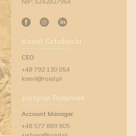
NIP: 5242827964
Kamil Sztubecki
CEO
+48 792 130 054
kamil@roial.pl
Justyna Rusiniak
Account Manager
+48 577 889 905
justyna@roial.pl