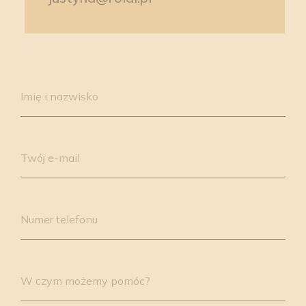
Please
leave
Imię i nazwisko
this
field
empty.
Twój e-mail
Numer telefonu
W czym możemy pomóc?