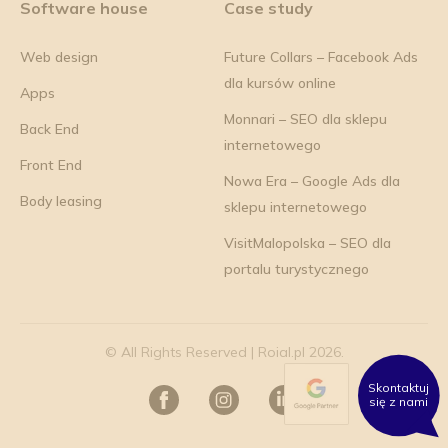
Software house
Case study
Web design
Future Collars – Facebook Ads
dla kursów online
Apps
Monnari – SEO dla sklepu
Back End
internetowego
Front End
Nowa Era – Google Ads dla
Body leasing
sklepu internetowego
VisitMalopolska – SEO dla
portalu turystycznego
© All Rights Reserved | Roial.pl 2026.
Skontaktuj
się z nami