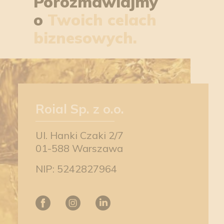
Porozmawiajmy
o
Twoich celach
biznesowych.
Roial Sp. z o.o.
Ul. Hanki Czaki 2/7
01-588 Warszawa
NIP: 5242827964