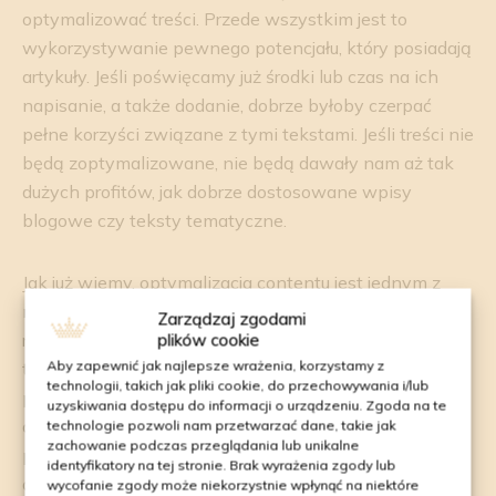
optymalizować treści. Przede wszystkim jest to
wykorzystywanie pewnego potencjału, który posiadają
artykuły. Jeśli poświęcamy już środki lub czas na ich
napisanie, a także dodanie, dobrze byłoby czerpać
pełne korzyści związane z tymi tekstami. Jeśli treści nie
będą zoptymalizowane, nie będą dawały nam aż tak
dużych profitów, jak dobrze dostosowane wpisy
blogowe czy teksty tematyczne.
Jak już wiemy, optymalizacja contentu jest jednym z
najważniejszych czynników rankingowych, ale jest
Zarządzaj zgodami
również istotna dla użytkowników. Jeśli dostaną oni
plików cookie
Aby zapewnić jak najlepsze wrażenia, korzystamy z
treści, które będą łatwe w przyswajaniu i będą
technologii, takich jak pliki cookie, do przechowywania i/lub
pomagały uzyskiwać informacje, użytkownicy będą
uzyskiwania dostępu do informacji o urządzeniu. Zgoda na te
częściej powracali na naszą stronę internetową i
technologie pozwoli nam przetwarzać dane, takie jak
zachowanie podczas przeglądania lub unikalne
podwyższą statystyki naszej witryny. Samo
identyfikatory na tej stronie. Brak wyrażenia zgody lub
optymalizowanie contentu nie jest trudne czy
wycofanie zgody może niekorzystnie wpłynąć na niektóre