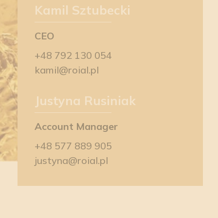
Kamil Sztubecki
CEO
+48 792 130 054
kamil@roial.pl
Justyna Rusiniak
Account Manager
+48 577 889 905
justyna@roial.pl
Please