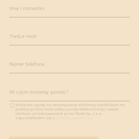
leave
Imię i nazwisko
this
field
empty.
Twój e-mail
Numer telefonu
W czym możemy pomóc?
Wyrażam zgodę na otrzymywanie informacji handlowych na
podany przeze mnie adres poczty elektronicznej i numer
telefonu, przekazywanych przez Roial Sp. z o.o.,
zapoznałam/em się z
polityką prywatności.