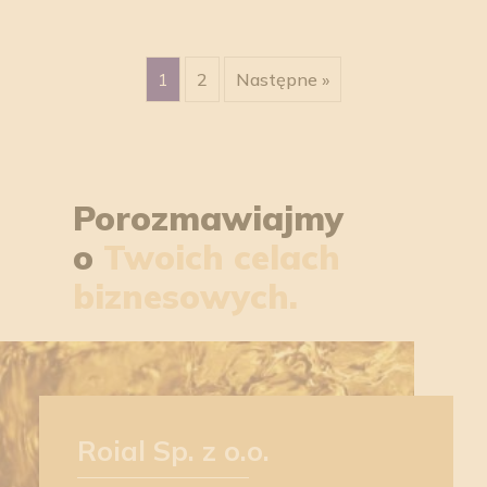
1
2
Następne »
Porozmawiajmy
o
Twoich celach
biznesowych.
Roial Sp. z o.o.