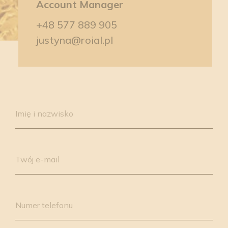
Account Manager
+48 577 889 905
justyna@roial.pl
Please
leave
Imię i nazwisko
this
field
empty.
Twój e-mail
Numer telefonu