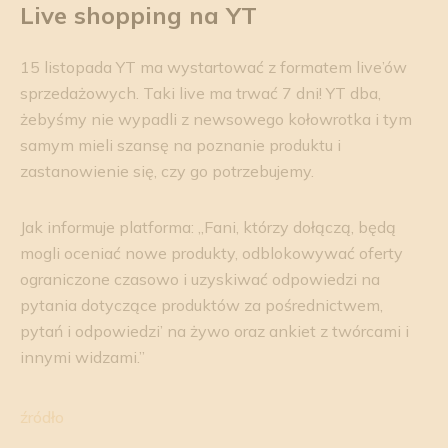
Live shopping na YT
15 listopada YT ma wystartować z formatem live’ów
sprzedażowych. Taki live ma trwać 7 dni! YT dba,
żebyśmy nie wypadli z newsowego kołowrotka i tym
samym mieli szansę na poznanie produktu i
zastanowienie się, czy go potrzebujemy.
Jak informuje platforma: „Fani, którzy dołączą, będą
mogli oceniać nowe produkty, odblokowywać oferty
ograniczone czasowo i uzyskiwać odpowiedzi na
pytania dotyczące produktów za pośrednictwem‚
pytań i odpowiedzi’ na żywo oraz ankiet z twórcami i
innymi widzami.”
źródło