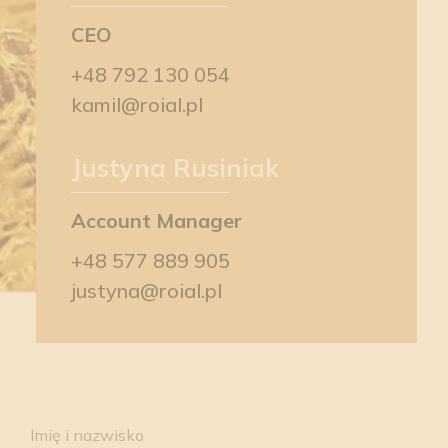
CEO
+48 792 130 054
kamil@roial.pl
Justyna Rusiniak
Account Manager
+48 577 889 905
justyna@roial.pl
Please
leave
Imię i nazwisko
this