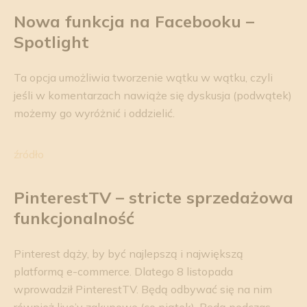
Nowa funkcja na Facebooku –
Spotlight
Ta opcja umożliwia tworzenie wątku w wątku, czyli
jeśli w komentarzach nawiąże się dyskusja (podwątek)
możemy go wyróżnić i oddzielić.
źródło
PinterestTV
– stricte sprzedażowa
funkcjonalność
Pinterest dąży, by być najlepszą i największą
platformą e-commerce. Dlatego 8 listopada
wprowadził PinterestTV. Będą odbywać się na nim
również live’y zakupowe (co piątek). Będą podczas