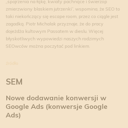
„spojrzenia na łąkę, kwiaty pachnące i świerzop
zmierzwiony blaskiem jutrzenki”, wspomina, że SEO to
taki niekończący się escape room, przez co ciągle jest
zagadką. Piotr Michalak przyznaje, że do pracy
dojeżdża kultowym Passatem w dieslu. Więcej
błyskotliwych wypowiedzi naszych rodzimych
SEOwców można poczytać pod linkiem.
źródło
SEM
Nowe dodawanie konwersji w
Google
Ads
(konwersje Google
Ads
)