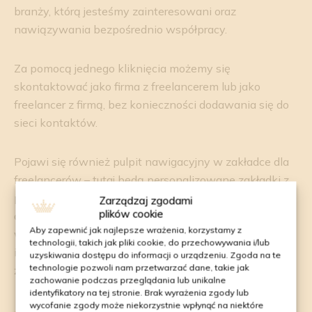
branży, którą jesteśmy zainteresowani oraz
nawiązywania bezpośrednio współpracy.
Za pomocą jednego kliknięcia możemy się
skontaktować jako firma z freelancerem lub jako
freelancer z firmą, bez konieczności dodawania się do
sieci kontaktów.
Pojawi się również pulpit nawigacyjny w zakładce dla
freelancerów – tutaj będą personalizowane zakładki z
pytaniami od użytkowników, na które może on od razu
Zarządzaj zgodami
plików cookie
odpowiadać. Zakładka ma być widoczna dla ogółu,
Aby zapewnić jak najlepsze wrażenia, korzystamy z
więc to takie freelancerskie Q&A. Można do niej zajrzeć
technologii, takich jak pliki cookie, do przechowywania i/lub
i przeczytać, jakie pytania dotychczas się pojawiły,
uzyskiwania dostępu do informacji o urządzeniu. Zgoda na te
technologie pozwoli nam przetwarzać dane, takie jak
żeby ich nie powielać.
zachowanie podczas przeglądania lub unikalne
identyfikatory na tej stronie. Brak wyrażenia zgody lub
wycofanie zgody może niekorzystnie wpłynąć na niektóre