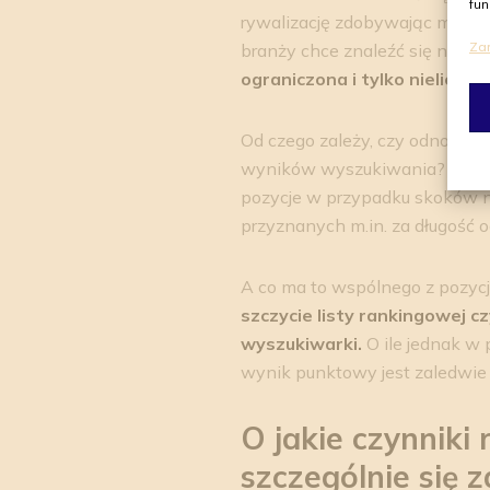
fun
rywalizację zdobywając medale
Za
branży chce znaleźć się na sz
ograniczona i tylko nieliczn
Od czego zależy, czy odnośniki
wyników wyszukiwania? Wróćmy 
pozycje w przypadku skoków n
przyznanych m.in. za długość o
A co ma to wspólnego z pozy
szczycie listy rankingowej cz
wyszukiwarki.
O ile jednak w
wynik punktowy jest zaledwie k
O jakie czynnik
szczególnie się 