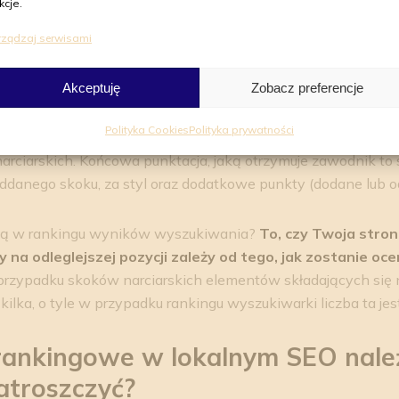
kcje.
. Podobnie jest z pozycjami w rankingu wyszukiwarki. Każda 
rządzaj serwisami
czycie listy bezpłatnych wyników wyszukiwania.
Liczba miej
ym udaje się przecisnąć do TOP 10.
Akceptuję
Zobacz preferencje
 do Twojej strony internetowej będą się wyświetlały na pier
Polityka Cookies
Polityka prywatności
na chwilę do rywalizacji sportowej. Przyglądnijmy się, ja
arciarskich. Końcowa punktacja, jaką otrzymuje zawodnik t
ddanego skoku, za styl oraz dodatkowe punkty (dodane lub od
cją w rankingu wyników wyszukiwania?
To, czy Twoja stron
y na odleglejszej pozycji zależy od tego, jak zostanie oc
 przypadku skoków narciarskich elementów składających się 
ilka, o tyle w przypadku rankingu wyszukiwarki liczba ta jes
i rankingowe w lokalnym SEO nale
zatroszczyć?