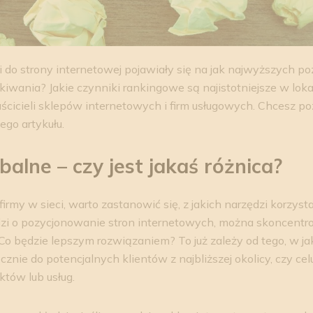
i do strony internetowej pojawiały się na jak najwyższych p
iwania? Jakie czynniki rankingowe są najistotniejsze w lo
łaścicieli sklepów internetowych i firm usługowych. Chcesz 
ego artykułu.
balne – czy jest jakaś różnica?
irmy w sieci, warto zastanowić się, z jakich narzędzi korzyst
hodzi o pozycjonowanie stron internetowych, można skoncent
 Co będzie lepszym rozwiązaniem? To już zależy od tego, w jak
cznie do potencjalnych klientów z najbliższej okolicy, czy ce
któw lub usług.