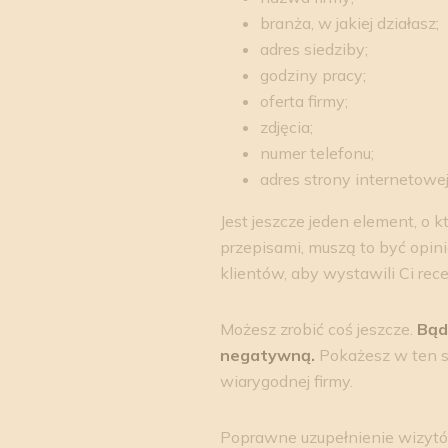
branża, w jakiej działasz;
adres siedziby;
godziny pracy;
oferta firmy;
zdjęcia;
numer telefonu;
adres strony internetowej
Jest jeszcze jeden element, o 
przepisami, muszą to być opinie
klientów, aby wystawili Ci rec
Możesz zrobić coś jeszcze.
Bąd
negatywną.
Pokażesz w ten sp
wiarygodnej firmy.
Poprawne uzupełnienie wizytówk