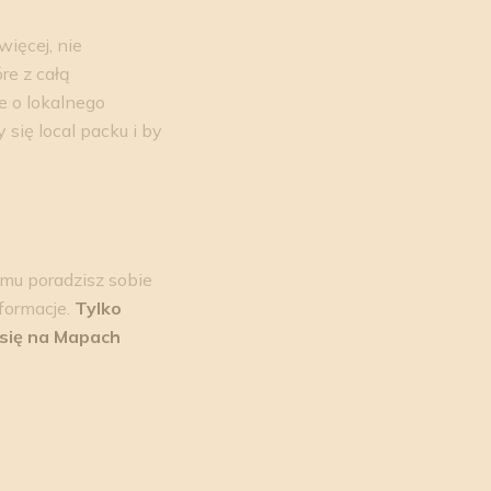
ięcej, nie
re z całą
e o lokalnego
 się local packu i by
emu poradzisz sobie
formacje.
Tylko
 się na Mapach