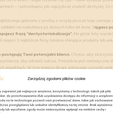
ach – i potrzebujesz jak najszybciej znaleźć dentystę. Co r
ajbliższego gabinetu z prośbą o wizytę jeszcze tego samego 
 oddałeś na makulaturę już dobrych kilka lat temu. S
ięgasz po
pujesz frazę “dentysta+lokalizacja”.
Na górze listy wyni
uli mapa i 3 najbliższe firmy lokalna oferujące produkty lub usł
postępują Twoi potencjalni klienci.
Chcesz, aby skorzystal
 wystarczą, aby odnieść sukces. Potrzebne jest metodyczne d
h aspektach. W tym miejscu do gry wkraczają czynniki ran
Zarządzaj zgodami plików cookie
ki rankingowe i dlaczego warto z
?
 zapewnić jak najlepsze wrażenia, korzystamy z technologii, takich jak pliki
kie, do przechowywania i/lub uzyskiwania dostępu do informacji o urządzeni
da na te technologie pozwoli nam przetwarzać dane, takie jak zachowanie
 udział wielu zawodników i każdy z nich marzy o tym, aby 
czas przeglądania lub unikalne identyfikatory na tej stronie. Brak wyrażenia
dy lub wycofanie zgody może niekorzystnie wpłynąć na niektóre cechy i
odium. Jednak spośród tej dużej grupy sportowców, tylko trz