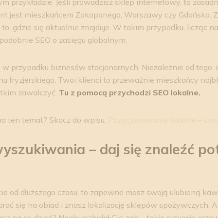
m przykładzie. Jeśli prowadzisz sklep internetowy, to zasadn
lient jest mieszkańcem Zakopanego, Warszawy czy Gdańska. 
to, gdzie się aktualnie znajduje. W takim przypadku, licząc n
opodobnie SEO o zasięgu globalnym.
 w przypadku biznesów stacjonarnych. Niezależnie od tego, c
nu fryzjerskiego, Twoi klienci to przeważnie mieszkańcy najbliż
tkim zawalczyć.
Tu z pomocą przychodzi SEO lokalne.
na ten temat? Skocz do wpisu:
Pozycjonowanie lokalne – spr
yszukiwania – daj się znaleźć p
ie od dłuższego czasu, to zapewne masz swoją ulubioną kawi
brać się na obiad i znasz lokalizację sklepów spożywczych. A j
asz na co dzień? Nagle rozbolał Cię ząb – takie sytuacje prze