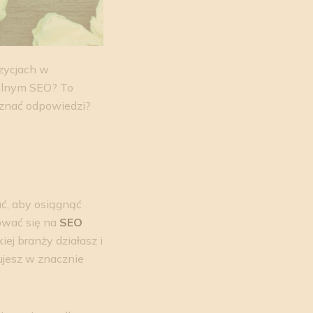
ozycjach w
kalnym SEO? To
poznać odpowiedzi?
ać, aby osiągnąć
rować się na
SEO
iej branży działasz i
lujesz w znacznie