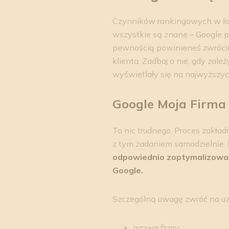
Czynników rankingowych w loka
wszystkie są znane – Google pil
pewnością powinieneś zwrócić
klienta. Zadbaj o nie, gdy zale
wyświetlały się na najwyższy
Google Moja Firma –
To nic trudnego. Proces zakła
z tym zadaniem samodzielnie. I
odpowiednio zoptymalizowan
Google.
Szczególną uwagę zwróć na uzu
nazwa firmy;