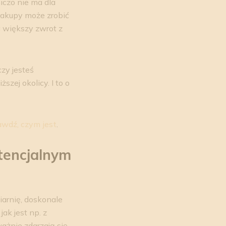
iczo nie ma dla
Zakupy może zrobić
a większy zwrot z
zy jesteś
szej okolicy. I to o
awdź, czym jest
.
otencjalnym
arnię, doskonale
ak jest np. z
ważnie zdarzają się