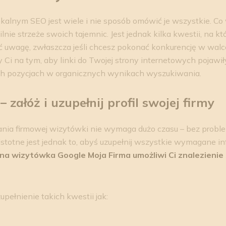
lnym SEO jest wiele i nie sposób omówić je wszystkie. Co w
nie strzeże swoich tajemnic. Jest jednak kilka kwestii, na któ
 uwagę, zwłaszcza jeśli chcesz pokonać konkurencję w walc
ży Ci na tym, aby linki do Twojej strony internetowych pojawiły
ch pozycjach w organicznych wynikach wyszukiwania.
 załóż i uzupełnij profil swojej firmy
dania firmowej wizytówki nie wymaga dużo czasu – bez probl
stotne jest jednak to, abyś uzupełnij wszystkie wymagane in
a wizytówka Google Moja Firma umożliwi Ci znalezienie
pełnienie takich kwestii jak: