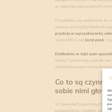
w najmniej odpowiednich moment
Przydałoby się zadzwonić do n
numeru, a książkę telefoniczną
prędzej w wyszukiwarkę wkle
wyświetli Ci się
local pack
, cz
Dokładnie w taki sam sposób 
oferty? Same chęci jednak nie
skoncentrowane na konkretnyc
Co to są czynni
sobie nimi głowę
Aby
coo
Zgo
W zawodach sportowych bierze
pod
zgo
konkurentów i znaleźć się na p