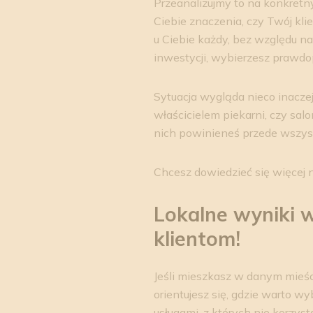
Przeanalizujmy to na konkretny
Ciebie znaczenia, czy Twój k
u Ciebie każdy, bez względu na 
inwestycji, wybierzesz prawd
Sytuacja wygląda nieco inaczej
właścicielem piekarni, czy salo
nich powinieneś przede wszys
Chcesz dowiedzieć się więcej 
Lokalne wyniki w
klientom!
Jeśli mieszkasz w danym mieśc
orientujesz się, gdzie warto wy
usługami, z których nie korzyst