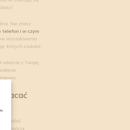
obisz?
dnia. Nie znasz
 telefon i w czym
ków wyszukiwania
ugi, których szukasz.
i właśnie z Twojej
ziałanie
kingowe.
awracać
u.
wyprzedzić
ech zakończy