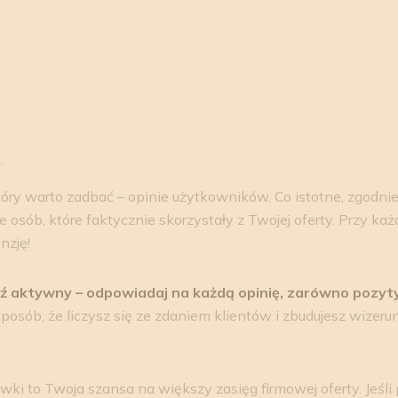
.
który warto zadbać – opinie użytkowników. Co istotne, zgodn
 osób, które faktycznie skorzystały z Twojej oferty. Przy każ
enzję!
ź aktywny – odpowiadaj na każdą opinię, zarówno pozyty
osób, że liczysz się ze zdaniem klientów i zbudujesz wizerune
i to Twoja szansa na większy zasięg firmowej oferty. Jeśli