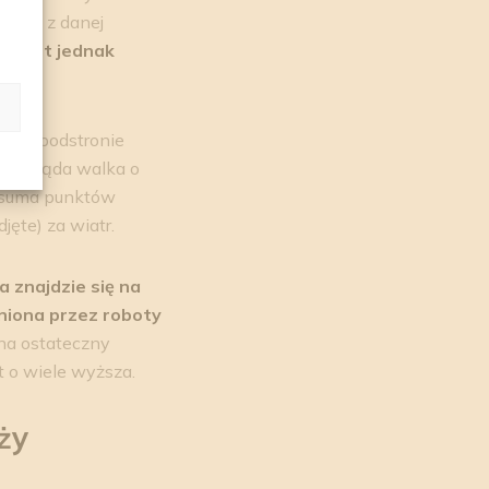
firma z danej
sc jest jednak
wszej podstronie
k wygląda walka o
o suma punktów
jęte) za wiatr.
a znajdzie się na
eniona przez roboty
na ostateczny
t o wiele wyższa.
ży