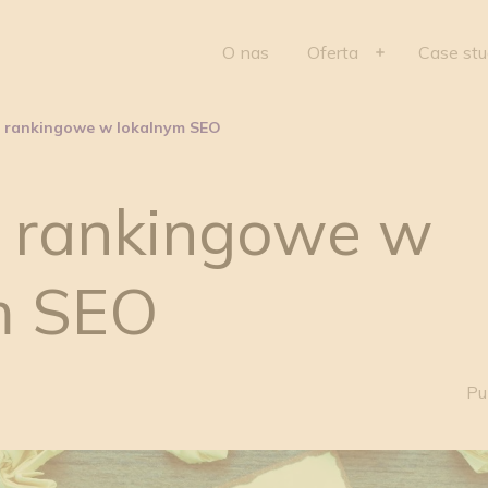
O nas
Oferta
Case st
i rankingowe w lokalnym SEO
i rankingowe w
m SEO
Pu