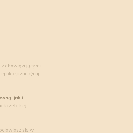
ie z obowiązującymi
dej okazji zachęcaj
wną, jak i
k rzetelnej i
 pojawiasz się w